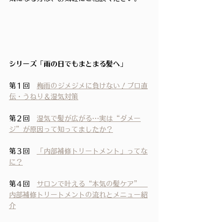
シリーズ「雨の日でもまとまる髪へ」
第１回　
梅雨のジメジメに負けない！プロ直
伝・うねり＆湿気対策
第２回　
湿気で髪が広がる…実は“ダメー
ジ”が原因って知ってましたか？
第３回　
「内部補修トリートメント」ってな
に？
第４回　
サロンで叶える“本気の髪ケア”　
内部補修トリートメントの流れとメニュー紹
介