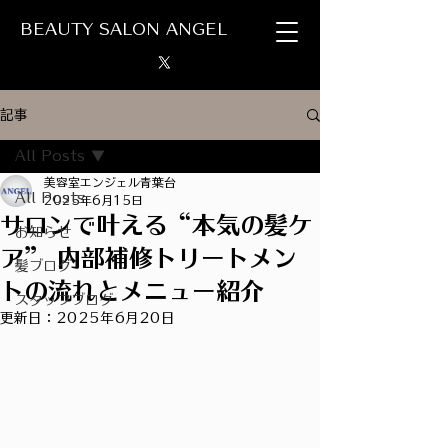
BEAUTY SALON ANGEL
記事
All Posts
美容室エンジェル青葉台
All Posts
2025年6月15日
サロンで叶える“本気の髪ケ
お知らせ
ア” 内部補修トリートメン
髪ブログ
トの流れとメニュー紹介
スタッフブログ
更新日：
2025年6月20日