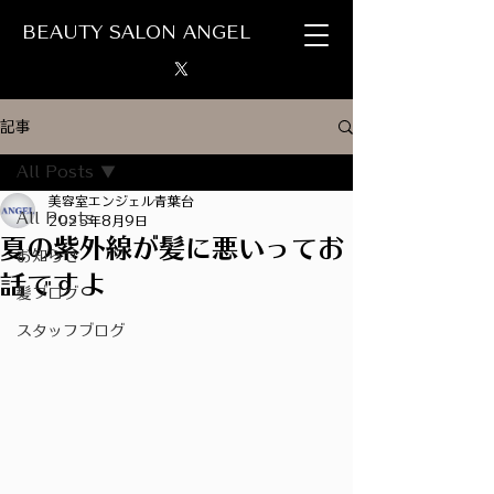
BEAUTY SALON ANGEL
記事
All Posts
美容室エンジェル青葉台
All Posts
2025年8月9日
夏の紫外線が髪に悪いってお
お知らせ
話ですよ
髪ブログ
スタッフブログ