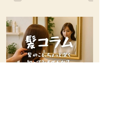
る方も多いのではないでしょうか？ 実は
これ、季節の変わり目によくある自然な
現象なんです。 今回は「秋に抜け毛が増
える理由」と「おすすめのケア方法」を
ご紹介します。...
美容室エンジェル青葉台
夏の紫外線が髪に悪いってお話で
すよ
こんにちは、青葉台の美容室エンジェル