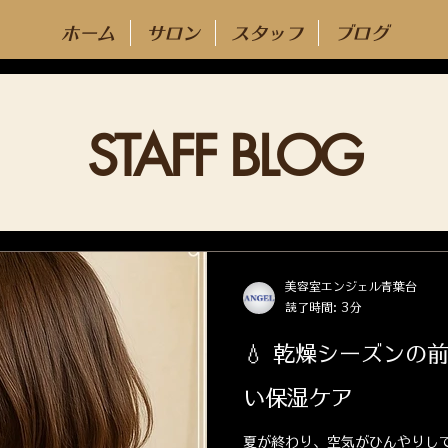
ホーム
サロン
スタッフ
ブログ
STAFF BLOG
美容室エンジェル青葉台
読了時間: 3分
💧 乾燥シーズンの
い保湿ケア
夏が終わり、空気がひんやりして