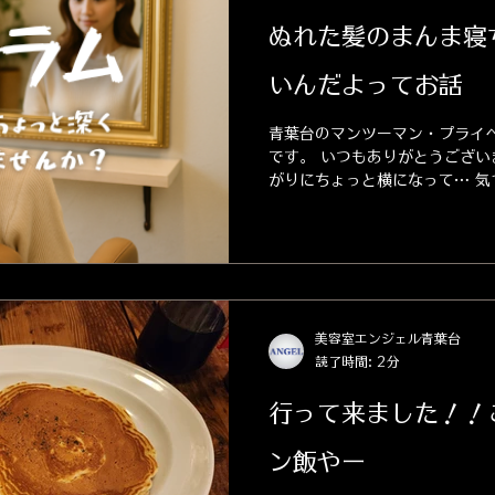
ぬれた髪のまんま寝
いんだよってお話
青葉台のマンツーマン・プライ
です。 いつもありがとうござい
がりにちょっと横になって… 気
てた、なんてことありませんか？
る」って、髪や頭皮にとってけ
るんです...
美容室エンジェル青葉台
読了時間: 2分
行って来ました！！
ン飯やー