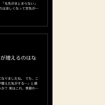
」「毛先がまとまらない」
れは涼しくなって空気が乾
けたダメージが一気に出て
毛が増えるのはな
なりましたね。 でも、こ
が増えた気がする…」と感
か？ 実はこれ、季節の変
です。 今回は「秋に抜け
のケア方法」をご紹介しま