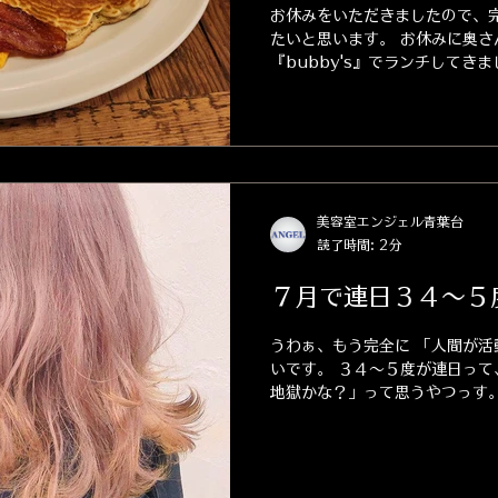
お休みをいただきましたので、
たいと思います。 お休みに奥さ
『bubby's』でランチしてき
たパンケーキとかハンバーガー
感じでした。...
美容室エンジェル青葉台
読了時間: 2分
７月で連日３４～５
うわぁ、もう完全に 「人間が活
いです。 ３４～５度が連日って
地獄かな？」って思うやつっす。
ンの中が天国に感じるやつでしょ
死。 水分不足＝即・脱水。...