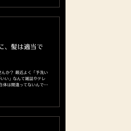
に、髪は適当で
んか？ 最近よく「予洗い
がいい」なんて雑誌やテレ
自体は間違ってないんで
ャンプーでちゃんと洗えてな