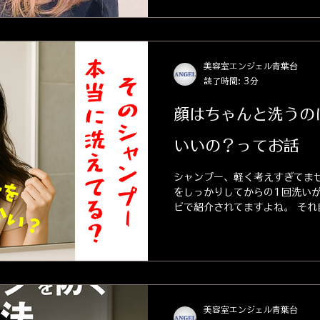
美容室エンジェル青葉台
読了時間: 3分
顔はちゃんと洗うの
いいの？ってお話
シャンプー、軽く考えすぎてませ
をしっかりしてからの1回洗い
ビで紹介されてますよね。 それ
す。 でも問題は、 「1回のシ
い人が多すぎる」 ってこと。...
美容室エンジェル青葉台