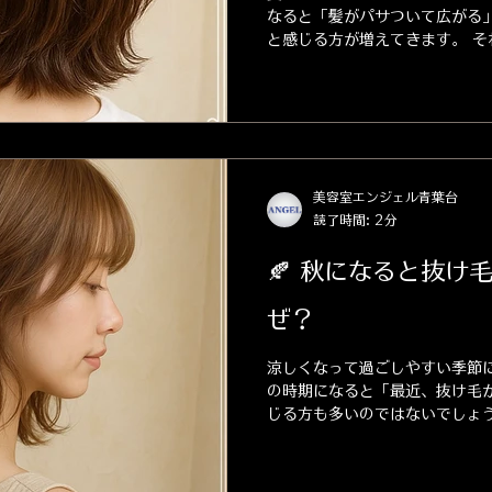
なると「髪がパサついて広がる
と感じる方が増えてきます。 そ
燥し始めるだけでなく、夏に受
くるから。...
美容室エンジェル青葉台
読了時間: 2分
🍂 秋になると抜け
ぜ？
涼しくなって過ごしやすい季節に
の時期になると「最近、抜け毛
じる方も多いのではないでしょう
わり目によくある自然な現象なん
毛が増える理由」と「おすすめ
す。...