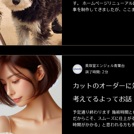
す。 ホームページリニューアル
事を制作してきましたが、ここ
ょっと息苦しくなるなーと思いま
これと言って特別な事も無いし
ライベー...
美容室エンジェル青葉台
読了時間: 2分
カットのオーダーに
考えてるよってお話
予定通り終わります 施術時間と
だからこそ、スムーズに仕上がる
時間がかかる」と思われる方も多
実は、設計の精度が高ければ、