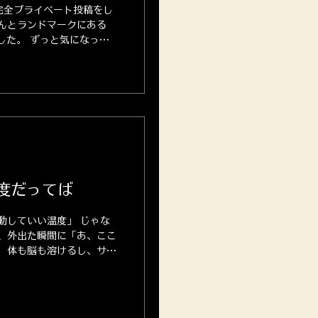
完全プライベート投稿をし
んとランドマークにある
ました。 ずっと気になって
のお店で、念願の！！って
度だってば
動していい温度」 じゃな
、外出た瞬間に「あ、ここ
 体も脳も溶けるし、サロ
。 エアコン壊れたら即・