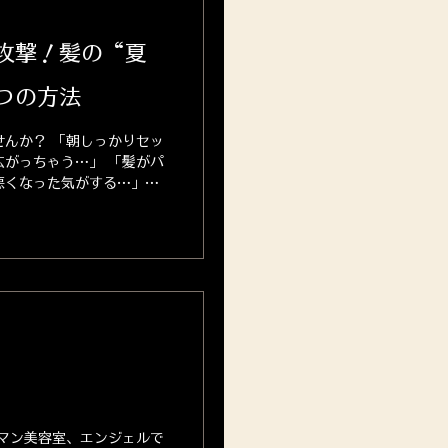
W攻撃！髪の“夏
つの方法
んか？ 「朝しっかりセッ
がっちゃう…」 「髪がパ
悪くなった気がする…」
すい気がする…」 …その
チ かもしれません。...
マン美容室、エンジェルで