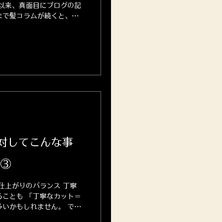
以来、真面目にブログの記
まで髪コラムが続くと、ち
して。 お店のニュースも
なーと言うことで、完全プ
対してこんな事
 ③
仕上がりのバランス 丁寧
ことも 「丁寧なカット＝
いかもしれません。 でも
手直しがいらずに自然とス