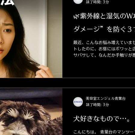
読了時間: 3分
🌿紫外線と湿気の
ダメージ”を防ぐ３
最近、こんなお悩み増えていませ
トしたのに、お昼にはボワッと広
サパサして、なんだか手触りが
「カラーの色も、なんだか抜けや
原因、 紫外線と湿気のダブルパン
美容室エンジェル青葉台
読了時間: 3分
犬好きなもので…。
こんにちは。 青葉台のマンツー