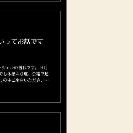
いってお話です
ジェルの曽我です。 8月
でも体感４０度、余裕で超
しの中ご来店いただき、本
近、お客様の髪に触れると
」と感じることが増えまし